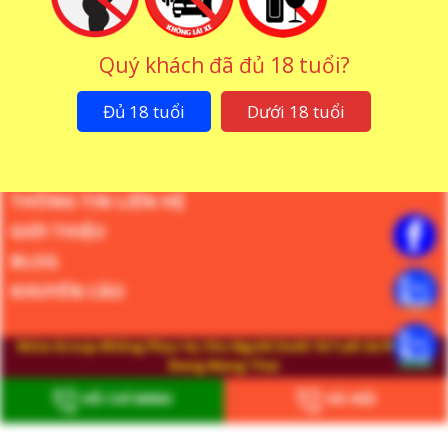
Quý khách đã đủ 18 tuổi?
Ly Rượu Vang Riedel
Extreme Pinot Noir –
Đủ 18 tuổi
Dưới 18 tuổi
Nebbiolo
350.000
₫
THÔNG TIN LIÊN HỆ
GIỚI THIỆU
BLOG
KHUYẾN CÁO
Wine Group Không Phục Vụ Cho Người Dưới 18 Tuổi Và Phụ Nữ
Đang Mang Thai
Website Đang Trong Thời Gian Hoàn Thiện
HỒ CHÍ MINH
HÀ NỘI
Website Giới Thiệu Sản Phẩm