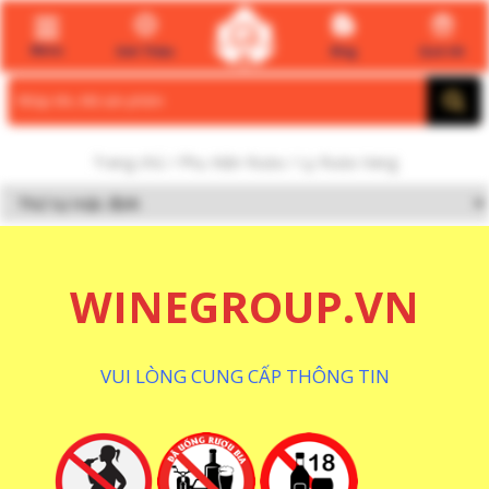
Menu
Giới Thiệu
Blog
Quà tết
Search
for:
Trang chủ
/
Phụ Kiện Rượu
/ Ly Rượu Vang
Ly Rượu Vang
WINEGROUP.VN
VUI LÒNG CUNG CẤP THÔNG TIN