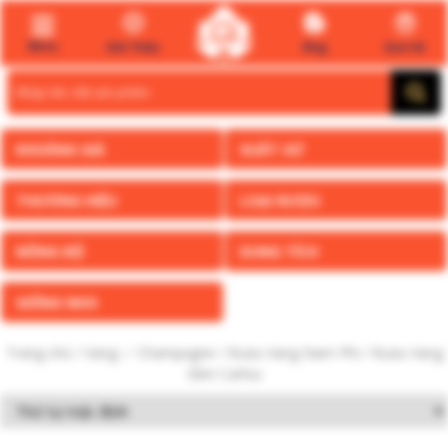
Menu
Giới Thiệu
Blog
Quà tết
Search
for:
KHOẢNG GIÁ
XUẤT XỨ
THƯƠNG HIỆU
LOẠI RƯỢU
NỒNG ĐỘ
DUNG TÍCH
GIỐNG NHO
Trang chủ
/
Vang ✅ Champagne
/
Rượu Vang Nam Phi
/ Rượu Vang
Glen Carlou