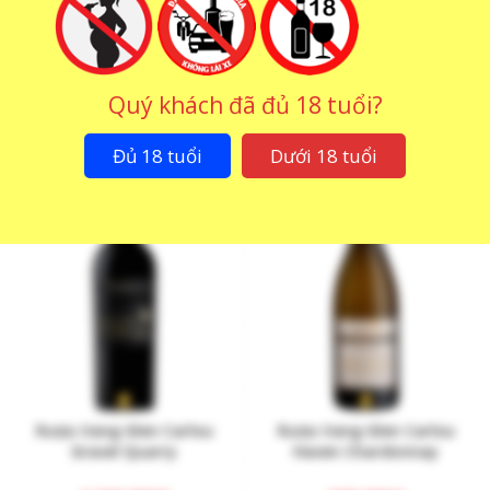
Rượu Vang Glen Carlou
Rượu Vang Glen Carlou
Collection White Blend
Grand Classique
Quý khách đã đủ 18 tuổi?
1.650.000
₫
1.480.000
₫
Đủ 18 tuổi
Dưới 18 tuổi
Rượu Vang Glen Carlou
Rượu Vang Glen Carlou
Gravel Quarry
Haven Chardonnay