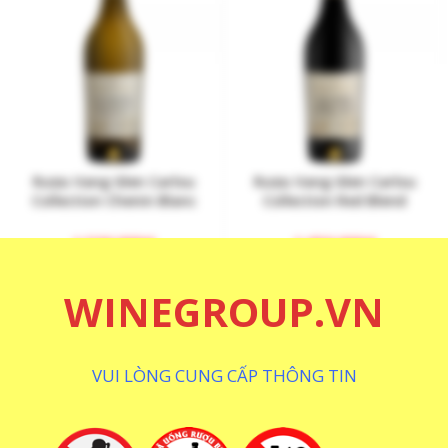
Rượu Vang Glen Carlou
Rượu Vang Glen Carlou
Collection Chenin Blanc
Collection Red Blend
1.530.000
₫
1.650.000
₫
WINEGROUP.VN
VUI LÒNG CUNG CẤP THÔNG TIN