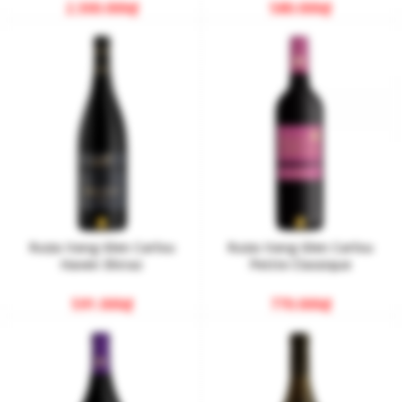
2.300.000
₫
580.000
₫
Rượu Vang Glen Carlou
Rượu Vang Glen Carlou
Haven Shiraz
Petite Classique
591.000
₫
770.000
₫