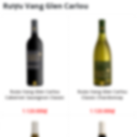
Rượu Vang Glen Carlou
Rượu Vang Glen Carlou
Rượu Vang Glen Carlou
Cabernet Sauvignon Classic
Classic Chardonnay
1.120.000
₫
1.120.000
₫