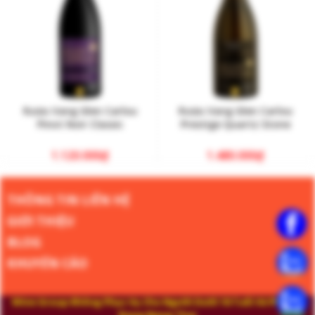
Rượu Vang Glen Carlou
Rượu Vang Glen Carlou
Pinot Noir Classic
Prestige Quartz Stone
1.120.000
₫
1.480.000
₫
THÔNG TIN LIÊN HỆ
GIỚI THIỆU
BLOG
KHUYẾN CÁO
Wine Group Không Phục Vụ Cho Người Dưới 18 Tuổi Và Phụ Nữ