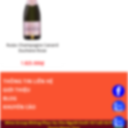
Rượu Champagne Canard
Duchene Rose
1.825.000
₫
THÔNG TIN LIÊN HỆ
GIỚI THIỆU
BLOG
KHUYẾN CÁO
Wine Group Không Phục Vụ Cho Người Dưới 18 Tuổi Và Phụ Nữ