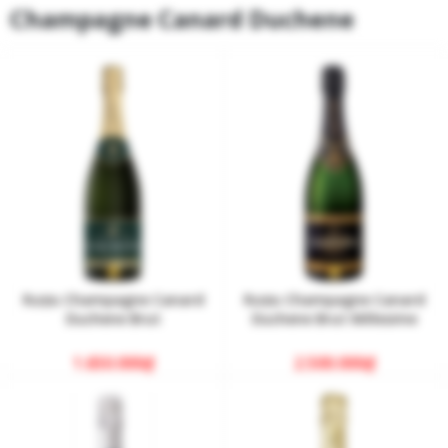
Champagne Canard Duchene
Rượu Champagne Canard
Rượu Champagne Canard
Duchene Brut
Duchene Brut Millesime
1.650.000
₫
2.500.000
₫