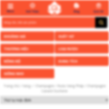
Menu
Giới Thiệu
Blog
Quà tết
Search
for:
KHOẢNG GIÁ
XUẤT XỨ
THƯƠNG HIỆU
LOẠI RƯỢU
NỒNG ĐỘ
DUNG TÍCH
GIỐNG NHO
Trang chủ
/
Vang ✅ Champagne
/
Rượu Vang Pháp
/ Champagne
Canard Duchene