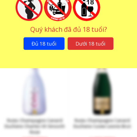
Rượu Champagne Canard
Rượu Champagne Canard
Duchene Charles VII Brut
Duchene Charles VII Rose
Quý khách đã đủ 18 tuổi?
1.750.000
₫
2.200.000
₫
Đủ 18 tuổi
Dưới 18 tuổi
Rượu Champagne Canard
Rượu Champagne Canard
Duchene Charles VII Smooth
Duchene Cuvee Leonie Brut
Rose