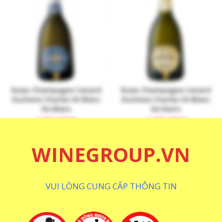
Rượu Champagne Canard
Rượu Champagne Canard
Duchene Charles VII Blanc
Duchene Charles VII Blanc
De Blanc
De Noirs
2.050.000
₫
1.875.000
₫
WINEGROUP.VN
VUI LÒNG CUNG CẤP THÔNG TIN