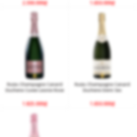
2.300.000
₫
1.650.000
₫
Rượu Champagne Canard
Rượu Champagne Canard
Duchene Cuvee Leonie Rose
Duchene Demi Sec
1.825.000
₫
1.650.000
₫