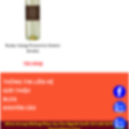
Rượu Vang Prunotto Roero
Arneis
760.000
₫
THÔNG TIN LIÊN HỆ
GIỚI THIỆU
BLOG
KHUYẾN CÁO
Wine Group Không Phục Vụ Cho Người Dưới 18 Tuổi Và Phụ Nữ