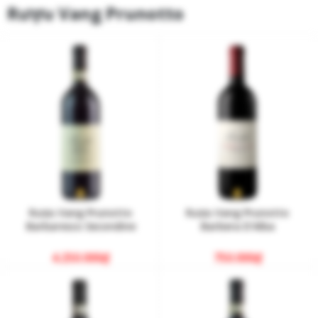
Rượu Vang Prunotto
Rượu Vang Prunotto
Rượu Vang Prunotto
Barbaresco Secondine
Barbera D’Alba
4.250.000
₫
750.000
₫