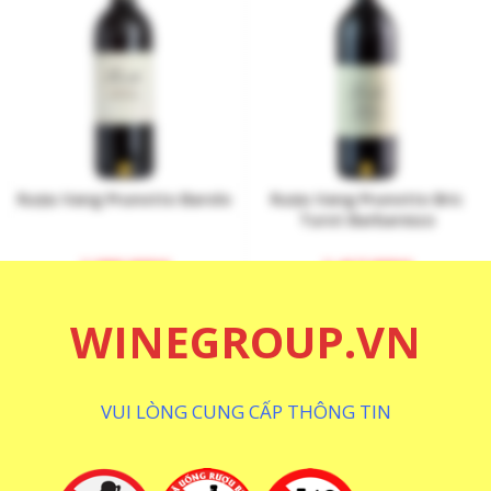
Rượu Vang Prunotto Barolo
Rượu Vang Prunotto Bric
Turot Barbaresco
2.090.000
₫
2.417.000
₫
WINEGROUP.VN
VUI LÒNG CUNG CẤP THÔNG TIN