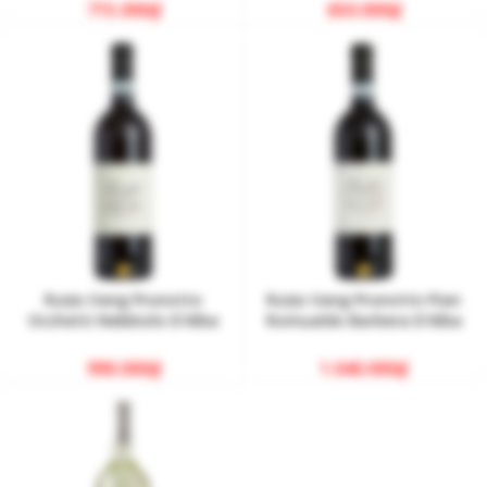
715.000
₫
650.000
₫
Rượu Vang Prunotto
Rượu Vang Prunotto Pian
Occhetti Nebbiolo D’Alba
Romualdo Barbera D’Alba
990.000
₫
1.040.000
₫