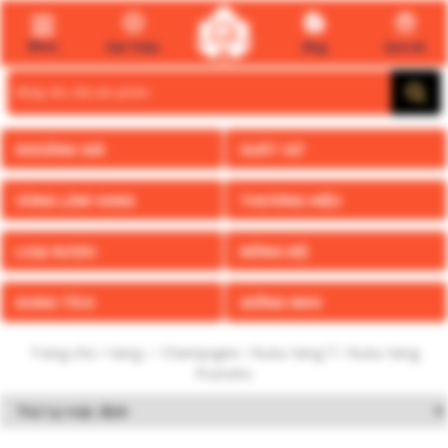
Menu
Giới Thiệu
Blog
Quà tết
Search
for:
KHOẢNG GIÁ
XUẤT XỨ
VÙNG LÀM VANG
THƯƠNG HIỆU
LOẠI RƯỢU
NỒNG ĐỘ
DUNG TÍCH
GIỐNG NHO
Trang chủ
/
Vang ✅ Champagne
/
Rượu Vang Ý
/ Rượu Vang
Prunotto