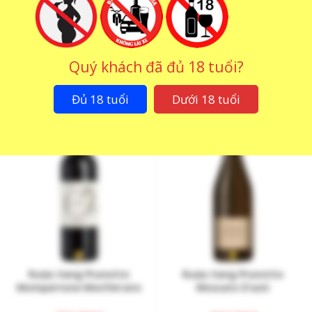
Rượu Vang Prunotto
Rượu Vang Prunotto Fiulot
Dolcetto D’Alba
Barbera D’Asti
Quý khách đã đủ 18 tuổi?
742.000
₫
600.000
₫
Đủ 18 tuổi
Dưới 18 tuổi
Rượu Vang Prunotto
Rượu Vang Prunotto
Mompertone Monferrato
Moscato D’asti