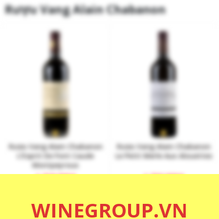
Rượu Vang Alain Chabanon
Rượu Vang Alain Chabanon
Rượu Vang Alain Chabanon
L’Esprit De Font Caude
Le Petit Merle Aux Alouettes
Montpeyroux
1.718.000
₫
1.730.000
₫
WINEGROUP.VN