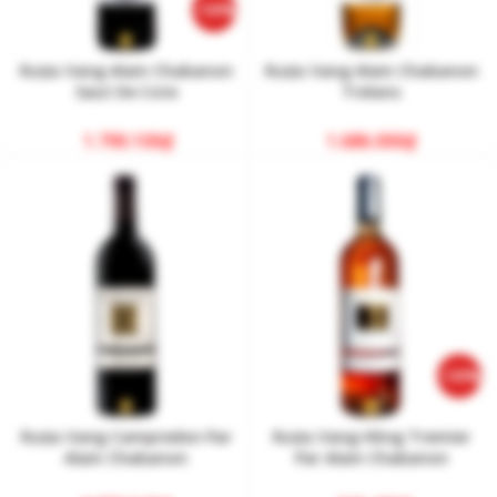
-10%
Rượu Vang Alain Chabanon
Rượu Vang Alain Chabanon
Saut De Cote
Trelans
1.790.100
₫
1.686.000
₫
-10%
Rượu Vang Campredon Par
Rượu Vang Hồng Tremier
Alain Chabanon
Par Alain Chabanon