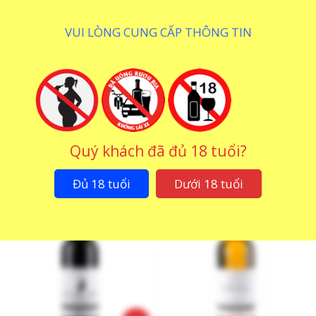
VUI LÒNG CUNG CẤP THÔNG TIN
Rượu Vang Alain Chabanon
Rượu Vang Alain Chabanon
Les Boissieres
Petit Merle Aux Alouettes
Quý khách đã đủ 18 tuổi?
1.629.000
₫
187.000
₫
Đủ 18 tuổi
Dưới 18 tuổi