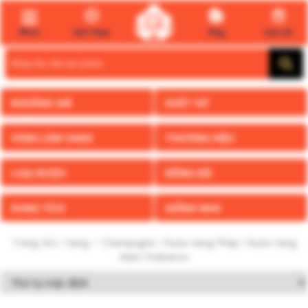
Menu
Giới Thiệu
Blog
Quà tết
Search
for:
KHOẢNG GIÁ
XUẤT XỨ
VÙNG LÀM VANG
THƯƠNG HIỆU
LOẠI RƯỢU
NỒNG ĐỘ
DUNG TÍCH
GIỐNG NHO
Trang chủ
/
Vang ✅ Champagne
/
Rượu Vang Pháp
/ Rượu Vang
Alain Chabanon