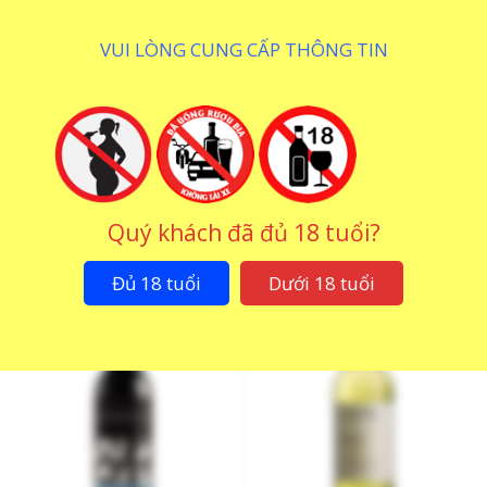
VUI LÒNG CUNG CẤP THÔNG TIN
Rượu Vang Tatachilla
Rượu Vang Tatachilla
McLaren Vale Cabernet
McLaren Vale Shiraz
Quý khách đã đủ 18 tuổi?
Sauvignon
950.000
₫
950.000
₫
Đủ 18 tuổi
Dưới 18 tuổi