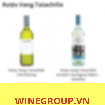
Rượu Vang Tatachilla
Rượu Vang Tatachilla
Rượu Vang Tatachilla
Chardonnay
Growers Sauvignon Blanc –
Semillon
485.000
₫
570.000
₫
WINEGROUP.VN