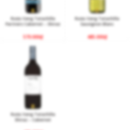
Rượu Vang Tatachilla
Rượu Vang Tatachilla
Partners Cabernet – Shiraz
Sauvignon Blanc
570.000
₫
485.000
₫
Rượu Vang Tatachilla
Shiraz – Cabernet