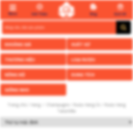
Menu
Giới Thiệu
Blog
Quà tết
Search
for:
KHOẢNG GIÁ
XUẤT XỨ
THƯƠNG HIỆU
LOẠI RƯỢU
NỒNG ĐỘ
DUNG TÍCH
GIỐNG NHO
Trang chủ
/
Vang ✅ Champagne
/
Rượu Vang Úc
/ Rượu Vang
Tatachilla