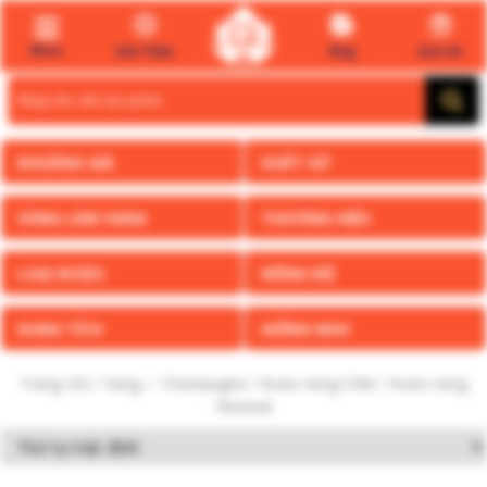
Menu
Giới Thiệu
Blog
Quà tết
Search
for:
KHOẢNG GIÁ
XUẤT XỨ
VÙNG LÀM VANG
THƯƠNG HIỆU
LOẠI RƯỢU
NỒNG ĐỘ
DUNG TÍCH
GIỐNG NHO
Trang chủ
/
Vang ✅ Champagne
/
Rượu Vang Chile
/ Rượu Vang
Ravanal