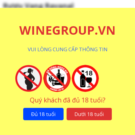
Rượu Vang Ravanal
WINEGROUP.VN
VUI LÒNG CUNG CẤP THÔNG TIN
Rượu Vang Caballo Dorado
Rượu Vang Rawen Gran
Premium
Reserva Cabernet
Quý khách đã đủ 18 tuổi?
Sauvignon
3.500.000
₫
960.000
₫
Đủ 18 tuổi
Dưới 18 tuổi