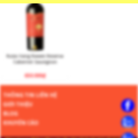
Rượu Vang Rawen Reserva
Cabernet Sauvignon
650.000
₫
THÔNG TIN LIÊN HỆ
GIỚI THIỆU
BLOG
KHUYẾN CÁO