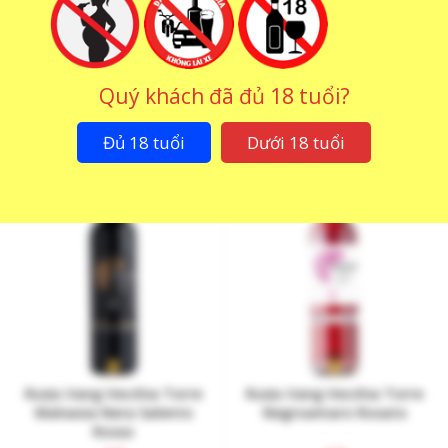
Rượu Vang Vecchia Torre
Rượu Vang Vecchia Torre
Leverano Rosso
Leverano Rosso RISERVA
Quý khách đã đủ 18 tuổi?
1
₫
1
₫
Đủ 18 tuổi
Dưới 18 tuổi
Rượu Vang Vecchia Torre
Rượu Vang Vecchia Torre
Malvasia Nera Salento
Negroamaro Rosato
Rosso