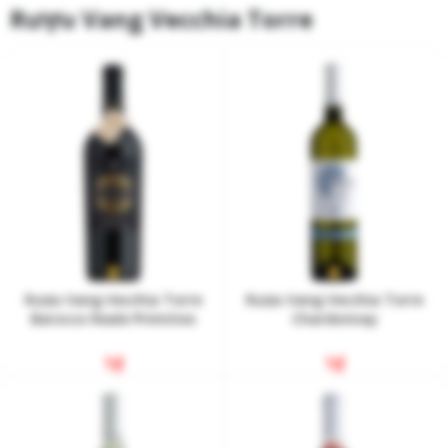
Rượu Vang Vecchia Torre
Rượu Vang Vecchia Torre
Rượu Vang Vecchia Torre
Barocco Reale Primitivo
Chardonnay
1
₫
1
₫