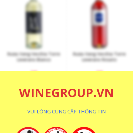
Rượu Vang Vecchia Torre
Rượu Vang Vecchia Torre
Leverano Bianco
Leverano Rosato
1
₫
1
₫
WINEGROUP.VN
VUI LÒNG CUNG CẤP THÔNG TIN