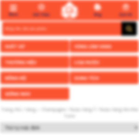
Menu
Giới Thiệu
Blog
Quà tết
Search
for:
XUẤT XỨ
VÙNG LÀM VANG
THƯƠNG HIỆU
LOẠI RƯỢU
NỒNG ĐỘ
DUNG TÍCH
GIỐNG NHO
Trang chủ
/
Vang ✅ Champagne
/
Rượu Vang Ý
/ Rượu Vang Vecchia
Torre