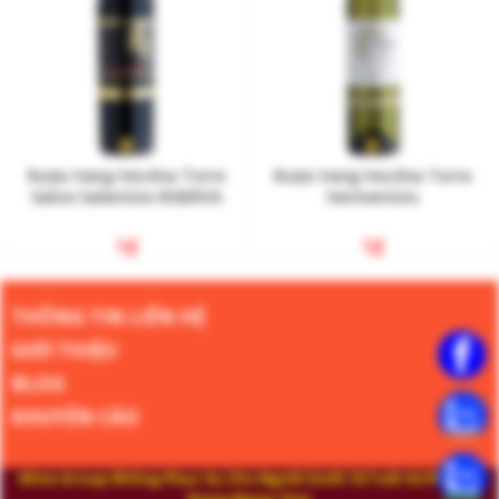
Rượu Vang Vecchia Torre
Rượu Vang Vecchia Torre
Salice Salentino RISERVA
Vermentino
1
₫
1
₫
THÔNG TIN LIÊN HỆ
GIỚI THIỆU
BLOG
KHUYẾN CÁO
Wine Group Không Phục Vụ Cho Người Dưới 18 Tuổi Và Phụ Nữ