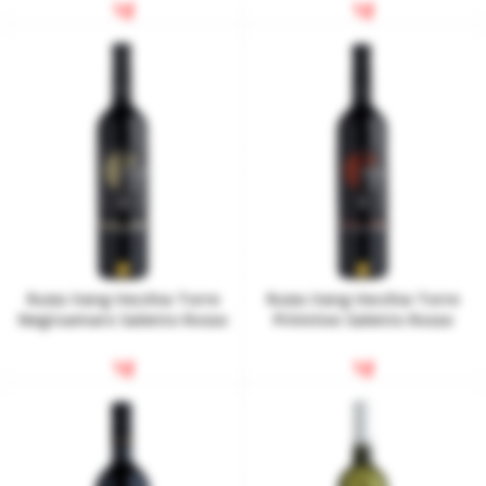
1
₫
1
₫
Rượu Vang Vecchia Torre
Rượu Vang Vecchia Torre
Negroamaro Salento Rosso
Primitivo Salento Rosso
1
₫
1
₫