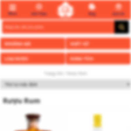
Menu
Giới Thiệu
Blog
Quà tết
Search
for:
KHOẢNG GIÁ
XUẤT XỨ
LOẠI RƯỢU
DUNG TÍCH
Trang chủ
/ Rượu Rum
Rượu Rum