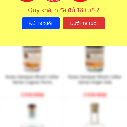
17.000.000
₫
3.558.000
₫
Quý khách đã đủ 18 tuổi?
Đủ 18 tuổi
Dưới 18 tuổi
Rượu Sampan Rhum Cellar
Rượu Sampan Rhum Cellar
Series Cognac Porto
Series Virgin Oak
3.558.000
₫
3.558.000
₫