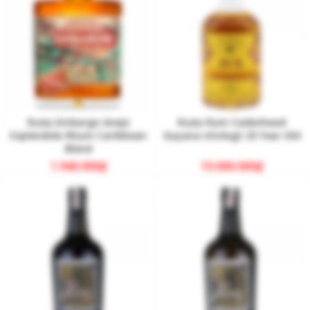
Rượu Embargo Anejo
Rượu Rum Cadenhead
Esplendido Rhum Caribbean
Guyana Uitvlugt 25 Year Old
Blend
1.940.000
₫
10.000.000
₫