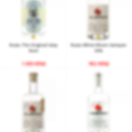
Rượu The Original Islay
Rượu White Rhum Sampan
Rum
43%
1.600.000
₫
962.000
₫