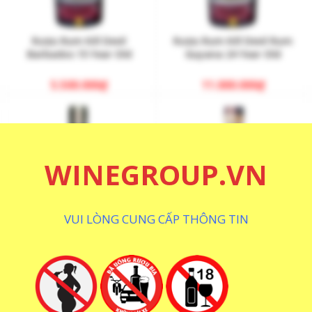
Rượu Rum Kill Devil
Rượu Rum Kill Devil Rum
Barbados 15 Year Old
Guyana 24 Year Old
5.500.000
₫
11.000.000
₫
WINEGROUP.VN
VUI LÒNG CUNG CẤP THÔNG TIN
Rượu Rum Kill Devil Trinidad
Rượu Sampan Rhum Cellar
Caroni 24 Year Old
Series Bourbon Cerise