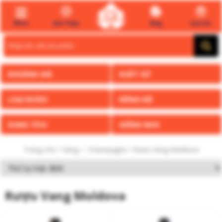
Menu
Giới Thiệu
Blog
Quà tết
Search
for:
KHOẢNG GIÁ
XUẤT XỨ
LOẠI RƯỢU
NỒNG ĐỘ
DUNG TÍCH
GIỐNG NHO
Trang chủ
/
Vang ✅ Champagne
/ Rượu Vang Moldova
Rượu Vang Moldova