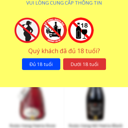
VUI LÒNG CUNG CẤP THÔNG TIN
Rượu Sparkling Feeria Rose
Rượu Vang Đỏ Feeria
425.000
₫
405.000
₫
Quý khách đã đủ 18 tuổi?
Đủ 18 tuổi
Dưới 18 tuổi
Rượu Vang Feeria Rose
Rượu Vang Nổ Feeria Black