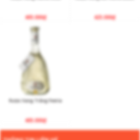
405.000
₫
425.000
₫
Rượu Vang Trắng Feeria
405.000
₫