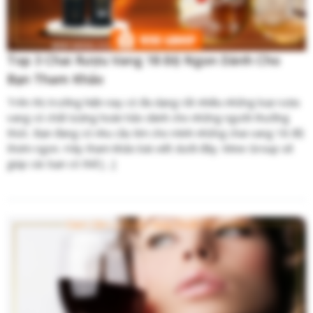
Top 3 Chai Rượu Vang 18 Độ Ngon Dành Cho
Bạn Tham Khảo
Trên thị trường hiện nay có đa dạng rất nhiều những loại rượu
vang có chất lượng hoàn hảo dành cho những người thưởng
thức. Bạn đang có nhu cầu tìm cho mình những chai vang 18 độ
thơm ngon. Hãy tham khảo bài viết dưới đây. Wine Group sẽ
giúp các bạn có thể […]