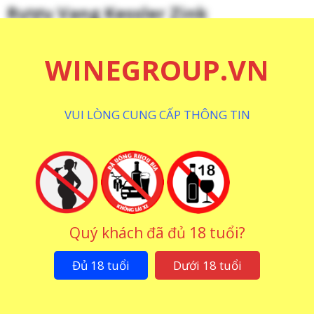
Rượu Vang Kessler Zink
WINEGROUP.VN
VUI LÒNG CUNG CẤP THÔNG TIN
Rượu Vang Kessler Zink
Rượu Vang Kessler Zink
Kabinett Riesling
Kessler Silvaner Eiswein
Quý khách đã đủ 18 tuổi?
525.000
₫
925.000
₫
Đủ 18 tuổi
Dưới 18 tuổi