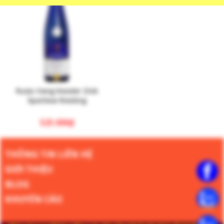
Rượu Vang Kessler Zink
Spatlese Riesling
525.000
₫
THÔNG TIN LIÊN HỆ
GIỚI THIỆU
BLOG
KHUYẾN CÁO