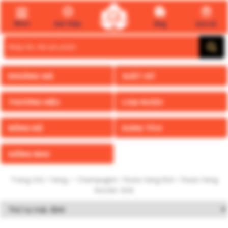
Menu
Giới Thiệu
Blog
Quà tết
Search
for:
KHOẢNG GIÁ
XUẤT XỨ
THƯƠNG HIỆU
LOẠI RƯỢU
NỒNG ĐỘ
DUNG TÍCH
GIỐNG NHO
Trang chủ
/
Vang ✅ Champagne
/
Rượu Vang Đức
/ Rượu Vang
Kessler Zink