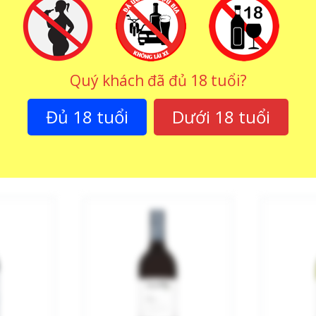
Quý khách đã đủ 18 tuổi?
Đủ 18 tuổi
Dưới 18 tuổi