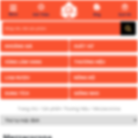
Menu
Giới Thiệu
Blog
Quà tết
Search
for:
KHOẢNG GIÁ
XUẤT XỨ
VÙNG LÀM VANG
THƯƠNG HIỆU
LOẠI RƯỢU
NỒNG ĐỘ
DUNG TÍCH
GIỐNG NHO
Trang chủ
/ Sản phẩm Thương Hiệu / Mezzacorona
Mezzacorona