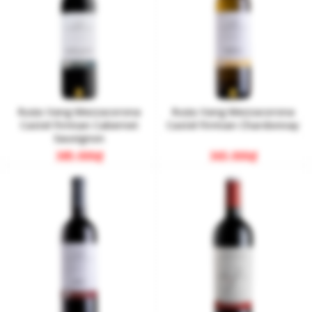
Rượu Vang Mezzacorona
Rượu Vang Mezzacorona
Castel Firmian Cabernet
Castel Firmian Chardonnay
Sauvignon
385.000
₫
365.000
₫