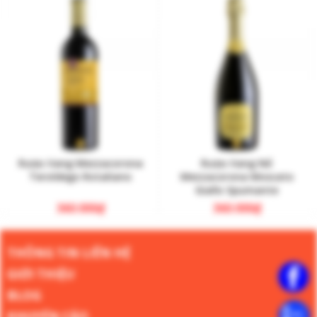
Rượu Vang Mezzacorona
Rượu Vang Nổ
Teroldego Rotaliano
Mezzacorona Moscato
Giallo Spumante
360.000
₫
360.000
₫
THÔNG TIN LIÊN HỆ
GIỚI THIỆU
BLOG
KHUYẾN CÁO