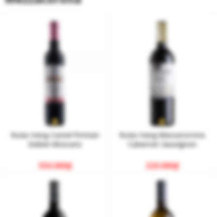
Rượu Vang Castel Firmian
Rượu Vang Mezzacorona
Daben Moscato
Cabernet Sauvignon
550.000
₫
320.000
₫