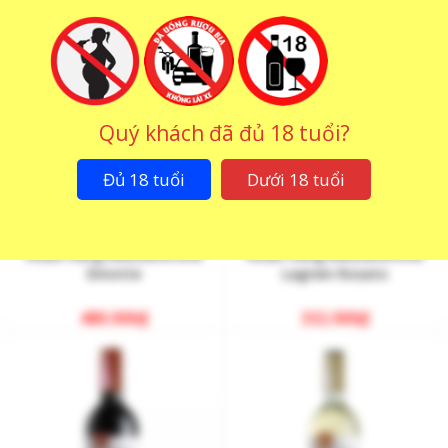
Quý khách đã đủ 18 tuổi?
Đủ 18 tuổi
Dưới 18 tuổi
Rượu Vang Mezzacorona
Rượu Vang Mezzacorona
Dinotte
Lagrein Rosato
480.000
₫
332.000
₫