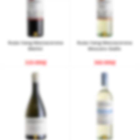
Rượu Vang Mezzacorona
Rượu Vang Mezzacorona
Merlot
Moscato Giallo
320.000
₫
360.000
₫