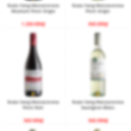
Rượu Vang Mezzacorona
Rượu Vang Mezzacorona
Musivum Pinot Grigio
Pinot Grigio
1.200.000
₫
360.000
₫
Rượu Vang Mezzacorona
Rượu Vang Mezzacorona
Pinot Noir
Sauvignon Blanc
360.000
₫
360.000
₫