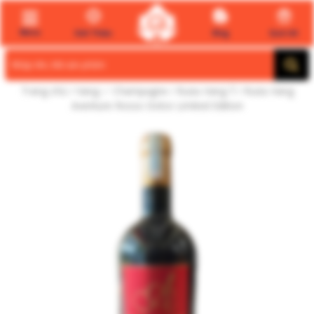
Menu
Giới Thiệu
Blog
Quà tết
Search
for:
Trang chủ
/
Vang ✅ Champagne
/
Rượu Vang Ý
/ Rượu Vang
Aventure Rosso Dolce Limited Edition