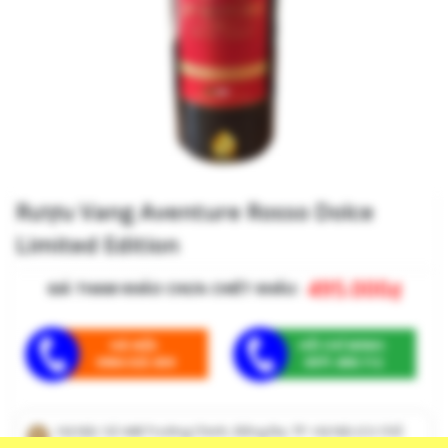
Rượu Vang Aventure Rosso Dolce
Limited Edition
495.000
₫
GIÁ THAM KHẢO CHƯA CHIẾT KHẤU:
HÀ NỘI:
HỒ CHÍ MINH:
0964.025.659
0971.608.112
Hà Nội: Số 448 Trường Chinh, Đống Đa, TP. Hà Nội (Có Chỗ