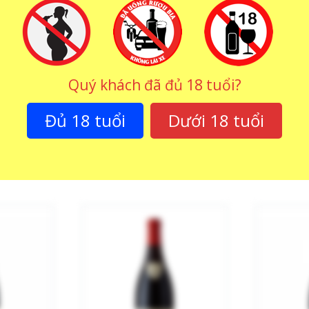
Quý khách đã đủ 18 tuổi?
Đủ 18 tuổi
Dưới 18 tuổi