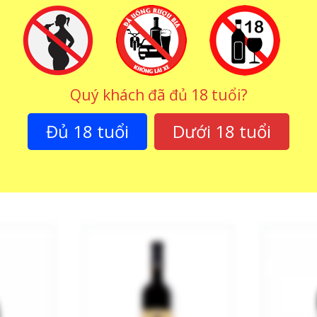
Quý khách đã đủ 18 tuổi?
Đủ 18 tuổi
Dưới 18 tuổi