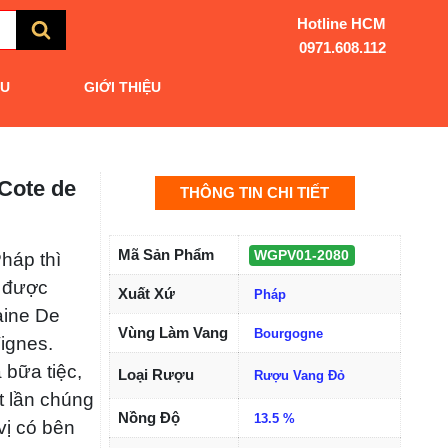
Hotline HCM
0971.608.112
ẨU
GIỚI THIỆU
 Cote de
THÔNG TIN CHI TIẾT
Mã Sản Phẩm
WGPV01-2080
Pháp thì
hi được
Xuất Xứ
Pháp
aine De
Vùng Làm
Vignes.
Bourgogne
Vang
 bữa tiệc,
ột lần
Loại Rượu
Rượu Vang Đỏ
về dư vị có
Nồng Độ
13.5 %