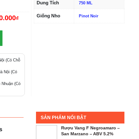
Dung Tích
750 ML
0.000
₫
Giống Nho
Pinot Noir
ội (Có Chỗ
 Nội (Có
Nhuận (Có
SẢN PHẨM NỔI BẬT
Rượu Vang F Negroamaro
es
– San Marzano – ABV 5.2%