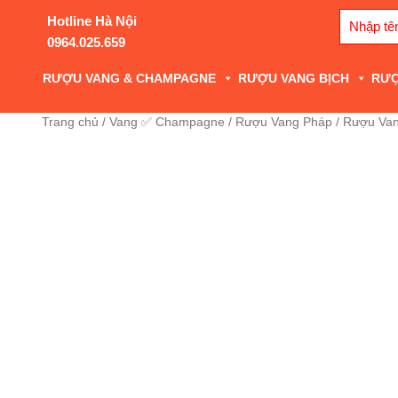
Search
Hotline Hà Nội
for:
0964.025.659
RƯỢU VANG & CHAMPAGNE
RƯỢU VANG BỊCH
RƯ
Trang chủ
/
Vang ✅ Champagne
/
Rượu Vang Pháp
/ Rượu Van