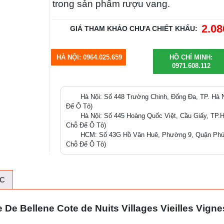
bên trong sản phẩm rượu vang.
2.08
GIÁ THAM KHẢO CHƯA CHIẾT KHẤU:
HÀ NỘI: 0964.025.659
HỒ CHÍ MINH:
0971.608.112
Hà Nội: Số 448 Trường Chinh, Đống Đa, TP. Hà N
Để Ô Tô)
Hà Nội: Số 445 Hoàng Quốc Việt, Cầu Giấy, TP.Hà
Chỗ Để Ô Tô)
HCM: Số 43G Hồ Văn Huê, Phường 9, Quận Phú 
Chỗ Để Ô Tô)
C
e Bellene Cote de Nuits Villages Vieilles Vign