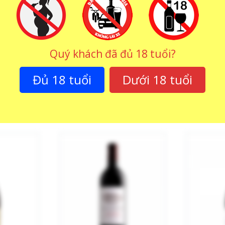
Quý khách đã đủ 18 tuổi?
Đủ 18 tuổi
Dưới 18 tuổi