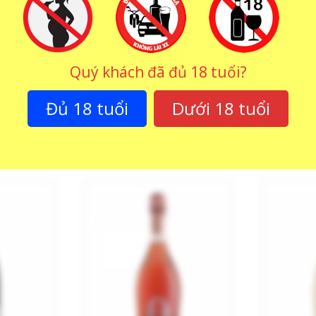
Quý khách đã đủ 18 tuổi?
Đủ 18 tuổi
Dưới 18 tuổi