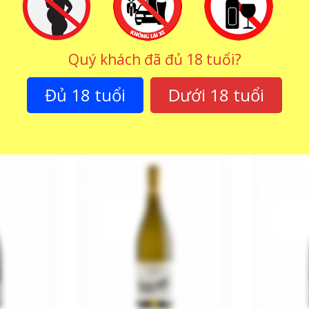
Quý khách đã đủ 18 tuổi?
Đủ 18 tuổi
Dưới 18 tuổi