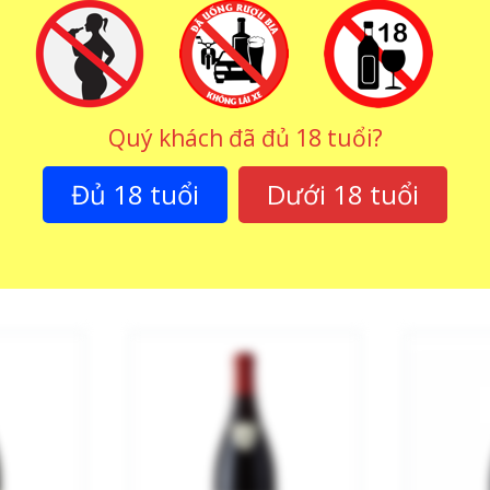
Quý khách đã đủ 18 tuổi?
Đủ 18 tuổi
Dưới 18 tuổi