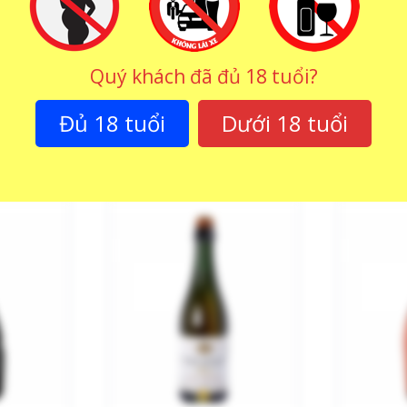
Quý khách đã đủ 18 tuổi?
Đủ 18 tuổi
Dưới 18 tuổi