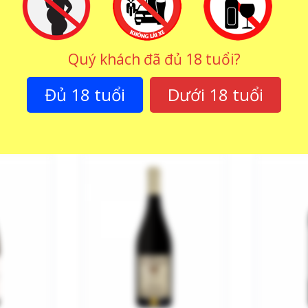
Quý khách đã đủ 18 tuổi?
Đủ 18 tuổi
Dưới 18 tuổi