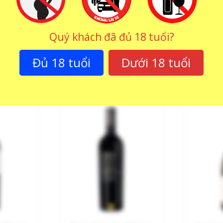
Quý khách đã đủ 18 tuổi?
Đủ 18 tuổi
Dưới 18 tuổi