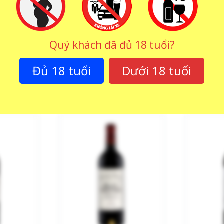
Quý khách đã đủ 18 tuổi?
Đủ 18 tuổi
Dưới 18 tuổi