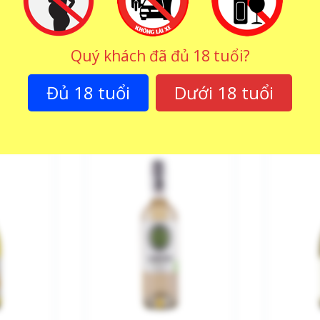
Quý khách đã đủ 18 tuổi?
Đủ 18 tuổi
Dưới 18 tuổi