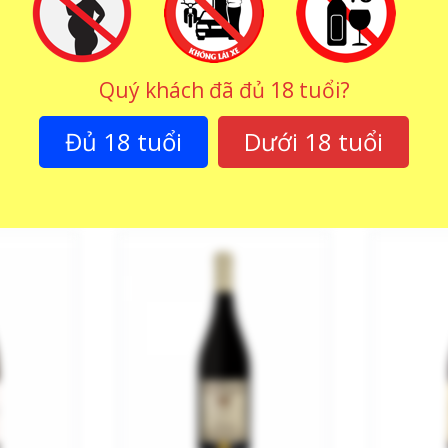
Quý khách đã đủ 18 tuổi?
Đủ 18 tuổi
Dưới 18 tuổi