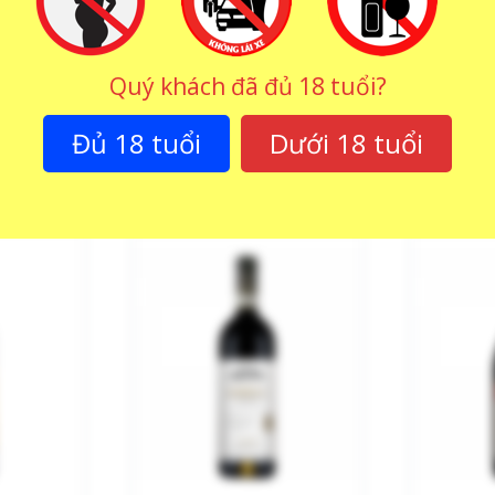
Quý khách đã đủ 18 tuổi?
Đủ 18 tuổi
Dưới 18 tuổi