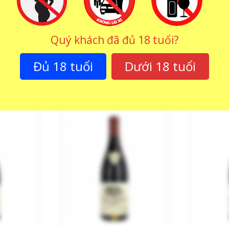
Quý khách đã đủ 18 tuổi?
Đủ 18 tuổi
Dưới 18 tuổi