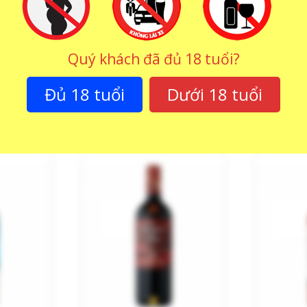
Quý khách đã đủ 18 tuổi?
Đủ 18 tuổi
Dưới 18 tuổi