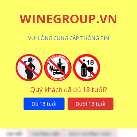
Để Ô Tô)
HCM: Số 43G Hồ Văn Huê, Phường 9, Quận Phú Nhuận (Có
WINEGROUP.VN
Chỗ Để Ô Tô)
THÔNG TIN CHI TIẾT
VUI LÒNG CUNG CẤP THÔNG TIN
Xuất Xứ
Mỹ
Vùng Làm
Napa Valley
Vang
Loại Rượu
Rượu Vang Đỏ
Quý khách đã đủ 18 tuổi?
Dung Tích
750 ML
Đủ 18 tuổi
Dưới 18 tuổi
Giống Nho
Cabernet Sauvignon
GCC
CHI TIẾT
THƯƠNG HIỆU
CÁCH THƯỞNG THỨC