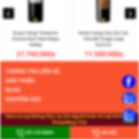
‹
›
Rượu Vang Tesseron
Rượu Vang Clos Du Val
Estate Pym Rae Napa
Yettalil Stags Leap
Valley
District
21.743.000
11.500.000
₫
₫
THÔNG TIN LIÊN HỆ
GIỚI THIỆU
BLOG
KHUYẾN CÁO
Wine Group Không Phục Vụ Cho Người Dưới 18 Tuổi Và Phụ Nữ
Đang Mang Thai
Website Đang Trong Thời Gian Hoàn Thiện
HỒ CHÍ MINH
HÀ NỘI
Website Giới Thiệu Sản Phẩm