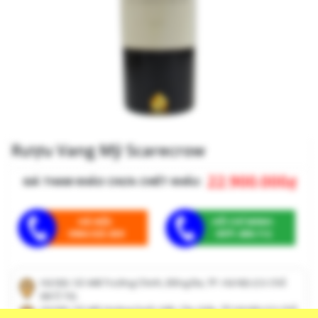
Rượu Vang Mỹ Scarecrow
22.900.000
₫
GIÁ THAM KHẢO CHƯA CHIẾT KHẤU:
HÀ NỘI:
HỒ CHÍ MINH:
0964.025.659
0971.608.112
Hà Nội: Số 448 Trường Chinh, Đống Đa, TP. Hà Nội (Có Chỗ
Để Ô Tô)
Hà Nội: Số 445 Hoàng Quốc Việt, Cầu Giấy, TP.Hà Nội (Có Chỗ