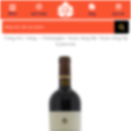
Menu
Giới Thiệu
Blog
Quà tết
Search
for:
Trang chủ
/
Vang ✅ Champagne
/
Rượu Vang Mỹ
/ Rượu Vang Mỹ
Scarecrow