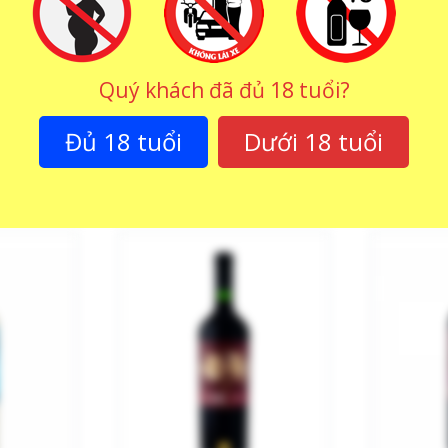
Quý khách đã đủ 18 tuổi?
Đủ 18 tuổi
Dưới 18 tuổi