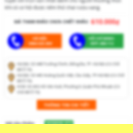
tuyệt vời trọn vẹn nhất dành cho người thưởng thức
khi có cơ hội được nếm thử chai rượu vang.
610.000
₫
GIÁ THAM KHẢO CHƯA CHIẾT KHẤU:
HÀ NỘI:
HỒ CHÍ MINH:
0964.025.659
0971.608.112
Hà Nội: Số 448 Trường Chinh, Đống Đa, TP. Hà Nội (Có Chỗ
Để Ô Tô)
Hà Nội: Số 445 Hoàng Quốc Việt, Cầu Giấy, TP.Hà Nội (Có Chỗ
Để Ô Tô)
HCM: Số 43G Hồ Văn Huê, Phường 9, Quận Phú Nhuận (Có
Chỗ Để Ô Tô)
THÔNG TIN CHI TIẾT
Mã Sản Phẩm
WGWH6-672