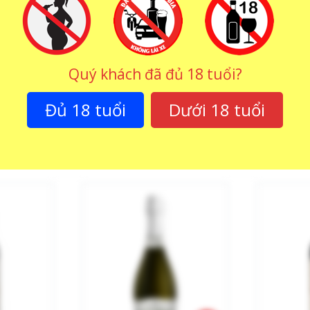
Quý khách đã đủ 18 tuổi?
Đủ 18 tuổi
Dưới 18 tuổi