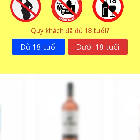
Quý khách đã đủ 18 tuổi?
Đủ 18 tuổi
Dưới 18 tuổi