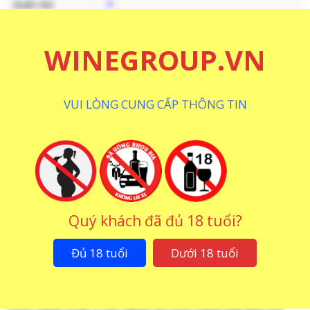
Xuất Xứ
Ý
Vùng Làm
Puglia
Vang
WINEGROUP.VN
Loại Rượu
Rượu Vang Đỏ
VUI LÒNG CUNG CẤP THÔNG TIN
Nồng Độ
15 %
Dung Tích
750 ML
Giống Nho
Primitivo
CHI TIẾT
THƯƠNG HIỆU
CÁCH THƯỞNG THỨC
Quý khách đã đủ 18 tuổi?
Hương Vị – Mùi Vị Của Rượu Vang Uno 1
Đủ 18 tuổi
Dưới 18 tuổi
Primitivo Di Manduria Riserva
Masseria La Volpe tự hào để mang đến cho hệ thống
rượu vang nước Ý nói riêng và rượu vang thế giới nói