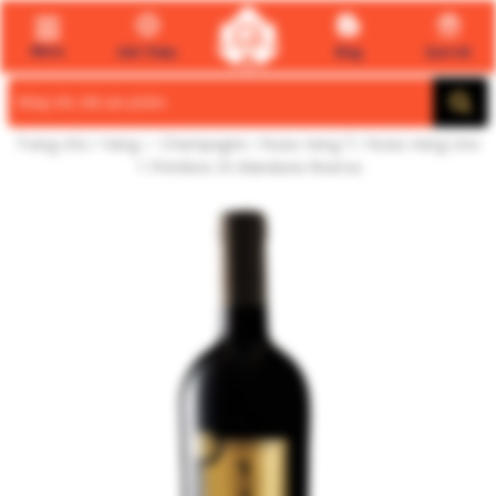
Menu
Giới Thiệu
Blog
Quà tết
Search
for:
Trang chủ
/
Vang ✅ Champagne
/
Rượu Vang Ý
/ Rượu Vang Uno
1 Primitivo Di Manduria Riserva