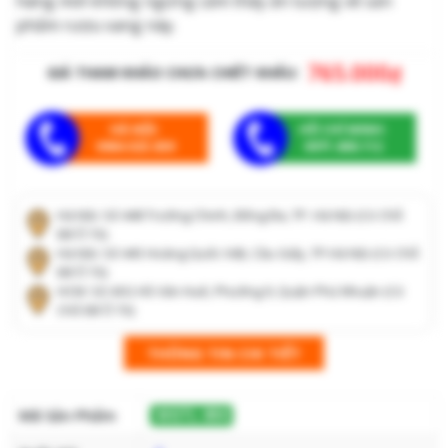
hàng mới không ngừng cảm thấy ấn tượng về sản
phẩm rượu vang này.
765.000
₫
GIÁ THAM KHẢO CHƯA CHIẾT KHẤU:
HÀ NỘI:
HỒ CHÍ MINH:
0964.025.659
0971.608.112
Hà Nội: Số 448 Trường Chinh, Đống Đa, TP. Hà Nội (Có Chỗ
Để Ô Tô)
Hà Nội: Số 445 Hoàng Quốc Việt, Cầu Giấy, TP.Hà Nội (Có Chỗ
Để Ô Tô)
HCM: Số 43G Hồ Văn Huê, Phường 9, Quận Phú Nhuận (Có
Chỗ Để Ô Tô)
THÔNG TIN CHI TIẾT
Mã Sản Phẩm
WGTL-850