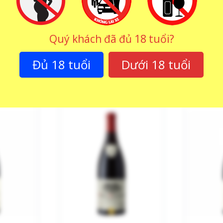
Quý khách đã đủ 18 tuổi?
Đủ 18 tuổi
Dưới 18 tuổi