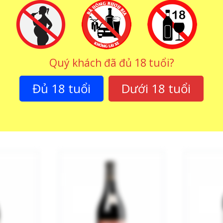
Quý khách đã đủ 18 tuổi?
Đủ 18 tuổi
Dưới 18 tuổi