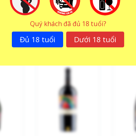
Quý khách đã đủ 18 tuổi?
Đủ 18 tuổi
Dưới 18 tuổi