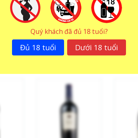
Quý khách đã đủ 18 tuổi?
Đủ 18 tuổi
Dưới 18 tuổi