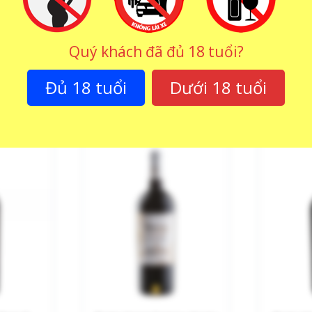
Quý khách đã đủ 18 tuổi?
Đủ 18 tuổi
Dưới 18 tuổi