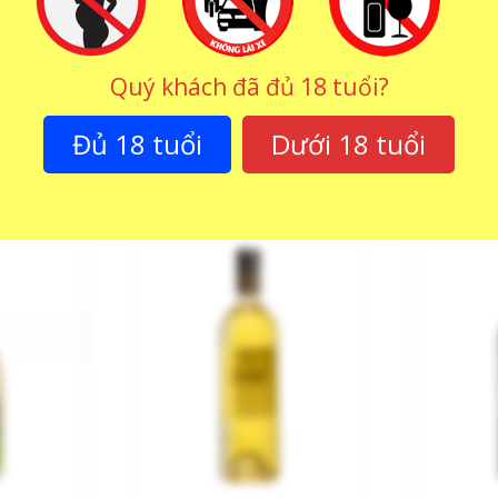
Quý khách đã đủ 18 tuổi?
Đủ 18 tuổi
Dưới 18 tuổi